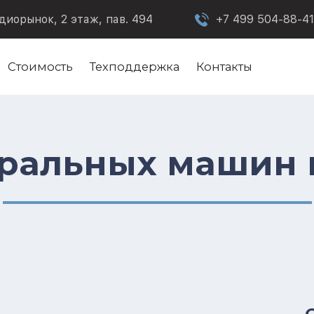
диорынок, 2 этаж, пав. 494
+7 499 504-88-41
Стоимость
Техподдержка
Контакты
иральных машин 