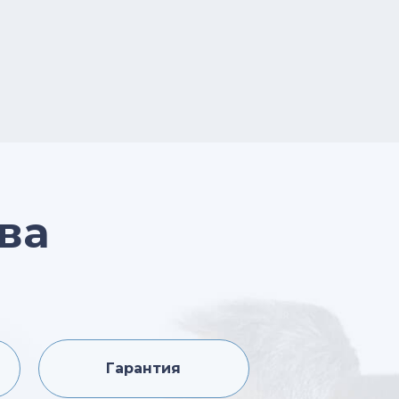
Римского-Корсакова, улица
Санникова, улица
Северный бульвар
Сельскохозяйственная улица
Сигнальный проезд
Хачатуряна, улица
Юрловский проезд
Якушкина, проезд
ва
Гарантия