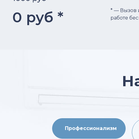
* — Вызов
0 руб *
работе бе
Н
Профессионализм