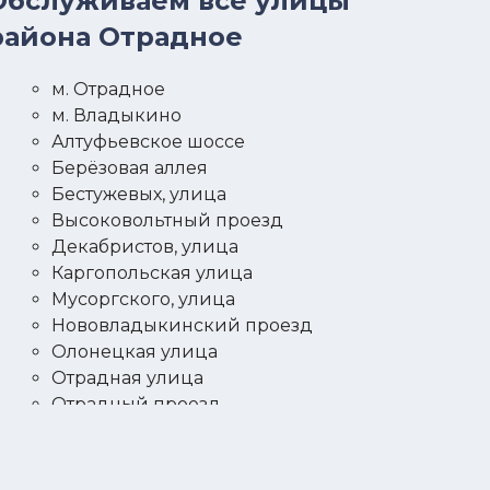
Обслуживаем все улицы
района Отрадное
м. Отрадное
м. Владыкино
Алтуфьевское шоссе
Берёзовая аллея
Бестужевых, улица
Высоковольтный проезд
Декабристов, улица
Каргопольская улица
Мусоргского, улица
Нововладыкинский проезд
Олонецкая улица
Отрадная улица
Отрадный проезд
Пестеля, улица
Поморская улица
Проектируемый проезд N 4251