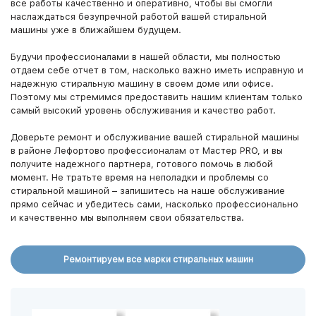
все работы качественно и оперативно, чтобы вы смогли
Сторожевая улица
наслаждаться безупречной работой вашей стиральной
Строгановский проезд
машины уже в ближайшем будущем.
Таможенный мост
Таможенный проезд
Будучи профессионалами в нашей области, мы полностью
отдаем себе отчет в том, насколько важно иметь исправную и
Танковый проезд
надежную стиральную машину в своем доме или офисе.
Упорный переулок
Поэтому мы стремимся предоставить нашим клиентам только
Ухтомская улица
самый высокий уровень обслуживания и качество работ.
Ухтомский переулок
Доверьте ремонт и обслуживание вашей стиральной машины
Шепелюгинская улица
в районе Лефортово профессионалам от Мастер PRO, и вы
Шепелюгинский переулок
получите надежного партнера, готового помочь в любой
Энергетическая улица
момент. Не тратьте время на неполадки и проблемы со
Энергетический проезд
стиральной машиной – запишитесь на наше обслуживание
прямо сейчас и убедитесь сами, насколько профессионально
Энтузиастов, шоссе
и качественно мы выполняем свои обязательства.
Юрьевская улица
Юрьевский переулок
Ремонтируем все марки стиральных машин