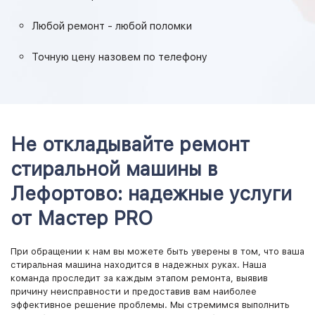
Лефортовский Вал, улица
Лефортовский мост
Любой ремонт - любой поломки
Лонгиновская улица
Магазинный тупик
Точную цену назовем по телефону
Мининский переулок
Наличная улица
Перовский проезд
Проектируемый проезд N 137
Проломная Застава, площадь
Не откладывайте ремонт
Пруд-Ключики, улица
стиральной машины в
Салтыковский мост
Самокатная улица
Лефортово: надежные услуги
Синичкина 1-я, улица
от Мастер PRO
Синичкина 2-я, улица
Слободской переулок
При обращении к нам вы можете быть уверены в том, что ваша
Солдатская улица
стиральная машина находится в надежных руках. Наша
Солдатский переулок
команда проследит за каждым этапом ремонта, выявив
Средний Золоторожский переулок
причину неисправности и предоставив вам наиболее
Старообрядческая улица
эффективное решение проблемы. Мы стремимся выполнить