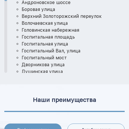
Андроновское шоссе
Боровая улица
Верхний Золоторожский переулок
Волочаевская улица
Головинская набережная
Госпитальная площадь
Госпитальная улица
Госпитальный Вал, улица
Госпитальный мост
Дворникова улица
Душинская улица
Завода Серп и Молот, проезд
Золоторожская набережная
Золоторожская улица
Наши преимущества
Золоторожский Вал, улица
Золоторожский проезд
Ионинская улица
Кабельная 1-я, улица
Кабельная 2-я, улица